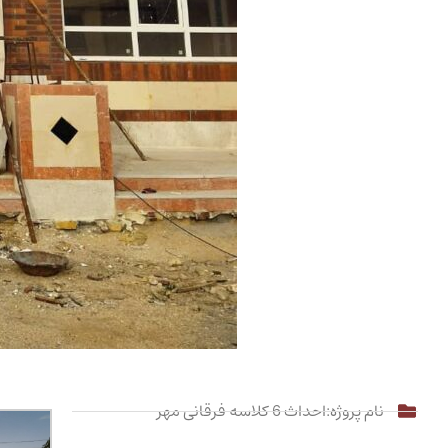
نام پروژه:احداث 6 کلاسه فرقانی مهر