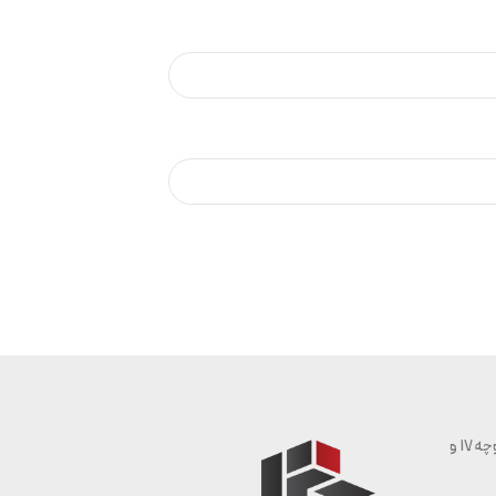
شیراز | بلوار سرباز | خیابان شهید اعتمادی | حدفاصل کوچه 17 و