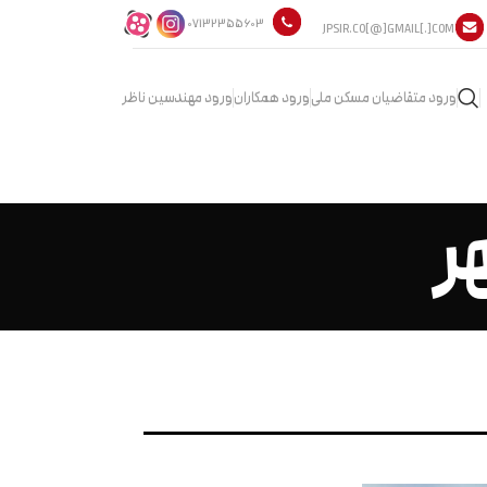
07132355603
JPSIR.CO[@]GMAIL[.]COM
ورود متقاضیان مسکن ملی
ورود همکاران
ورود مهندسین ناظر