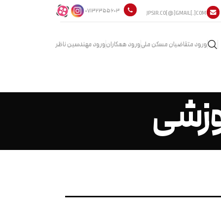
07132355603
JPSIR.CO[@]GMAIL[.]COM
ورود متقاضیان مسکن ملی
ورود همکاران
ورود مهندسین ناظر
وزشی