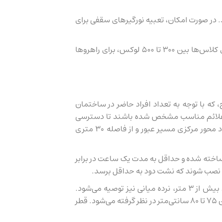
د. در صورت امکان، تعبیه نورگیرهای سقفی برای
در شرایطی که کلاس‌ها در شب مورد استفاده قرار می‌گیرند یا به هر دلیل نیاز به استفاده از نور مصنوعی باشد، میزان روشنایی مطلوب برای کلاس‌ها بین ۳۰۰ تا ۵۰۰ لوکس، برای راهروها
ه با توجه به تعداد افراد حاضر در ساختمان
وح قابل رؤیت بوده و با علائم مناسب مشخص شده باشند تا دسترسی
آسان به مکان امن را تضمین کنند. طول مسیر دسترسی به خروجی‌ها از دورترین نقطه هر فضا تا مرکز درب خروج، بر روی کف و در امتداد محور مرکزی مسیر عبور و از فاصله ۳۰ متری
ای مقاوم در برابر حریق ساخته شده و حداقل به مدت یک ساعت در برابر
تعداد پله‌ها در هر پلکان نباید از سه پله کمتر باشد و پلکان‌های با بیش از سه پله باید دارای نرده محافظ باشند. در پلکان‌هایی با عرض بیش از ۳ متر، نرده میانی نیز توصیه می‌شود.
پلکان‌های رابط مانند پلکان‌های محوطه باز نیز باید دارای نرده حفاظتی باشند. ارتفاع نرده برای بزرگسالان ۹۰ سانتی‌متر و برای خردسالان بین ۷۵ تا ۸۰ سانتی‌متر در نظر گرفته می‌شود. قطر