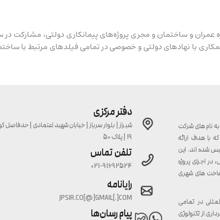
بقه در حوزه عمران و ساختمان و مجری پروژه‌های پیمانکاری دولتی، مشارکت
همکاری با نهادهای دولتی و خصوصی در تمامی فیلدهای مرتبط با ساخ
دفتر مرکزی
ه نام های شرکت
19 | پلاک 50
ه با هدف ارائه
س شده اند. این
تلفن تماس
در اجرای پروژه
021-91692524
ساخت های شهری
رایانامه
JPSIR.CO[@]GMAIL[.]COM
لمللی در تمامی
پیام رسان‌ها
داری از تکنولوژی