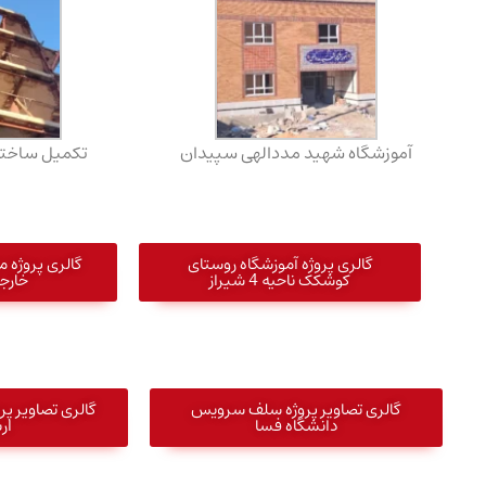
آموزشگاه شهید مددالهی سپیدان
تکمیل ساختما
گالری پروژه آموزشگاه روستای
کوشکک ناحیه 4 شیراز
خارج
گالری تصاویر پروژه سلف سرویس
گالری تصاویر پر
دانشگاه فسا
ارب