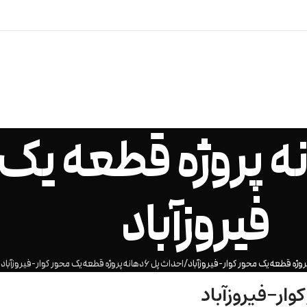
 پل 6دهانه پروژه قطعه 
فیروزآباد
احداث پل 6دهانه پروژه قطعه یک محور کوار-فیروزآباد