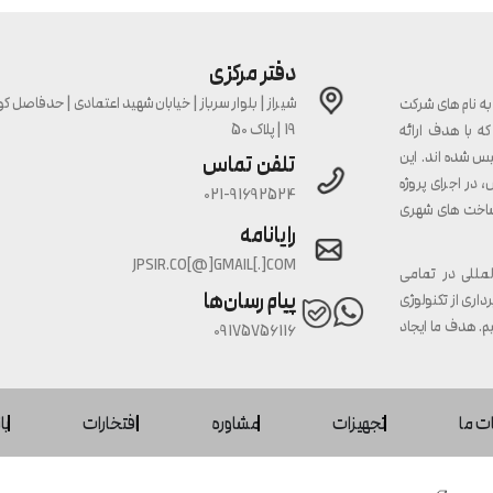
دفتر مرکزی
ه نام های شرکت
19 | پلاک 50
ه با هدف ارائه
س شده اند. این
تلفن تماس
در اجرای پروژه
021-91692524
ساخت های شهری
رایانامه
JPSIR.CO[@]GMAIL[.]COM
لمللی در تمامی
پیام رسان‌ها
داری از تکنولوژی
م. هدف ما ایجاد
09175756116
ت ما
تجهیزات
مشاوره
افتخارات
با