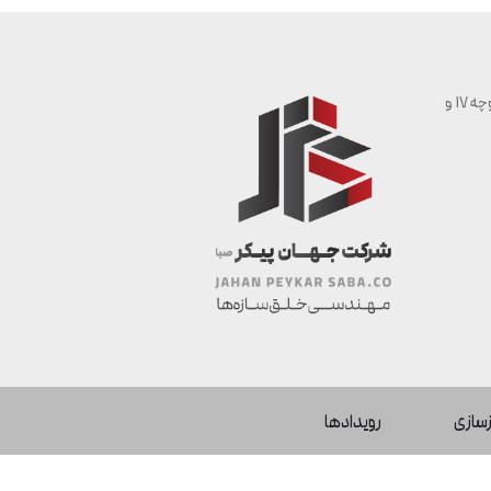
شیراز | بلوار سرباز | خیابان شهید اعتمادی | حدفاصل کوچه 17 و
زسازی
رویدادها