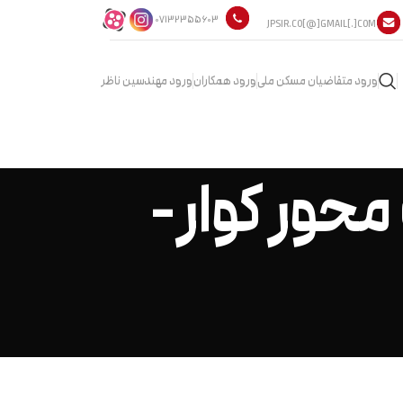
07132355603
JPSIR.CO[@]GMAIL[.]COM
ورود متقاضیان مسکن ملی
ورود همکاران
ورود مهندسین ناظر
یک محور کوار-