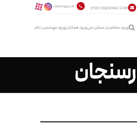
07132355603
JPSIR.CO[@]GMAIL[.]COM
ورود متقاضیان مسکن ملی
ورود همکاران
ورود مهندسین ناظر
ارسنجان