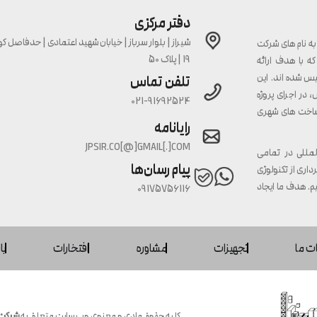
دفتر مرکزی
ه نام های شرکت
19 | پلاک 50
ه با هدف ارائه
س شده اند. این
تلفن تماس
در اجرای پروژه
021-91692524
ساخت های شهری
رایانامه
JPSIR.CO[@]GMAIL[.]COM
لمللی در تمامی
پیام رسان‌ها
داری از تکنولوژی
م. هدف ما ایجاد
09175756116
ت ما
تجهیزات
مشاوره
افتخارات
با
کلیه حقوق مادی و معنوی وب سایت متعلق به
شرکت 