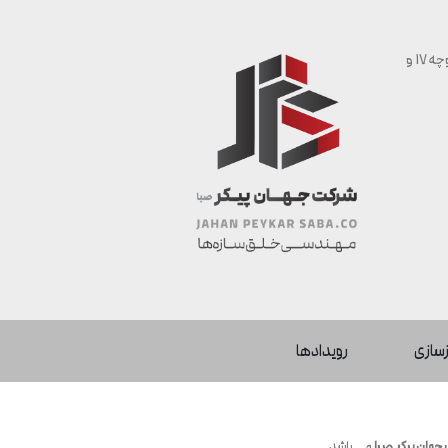
شیراز | بلوار سرباز | خیابان شهید اعتمادی | حدفاصل کوچه 17 و
زسازی
رویدادها
جهان پیکر صبا
می باشد.